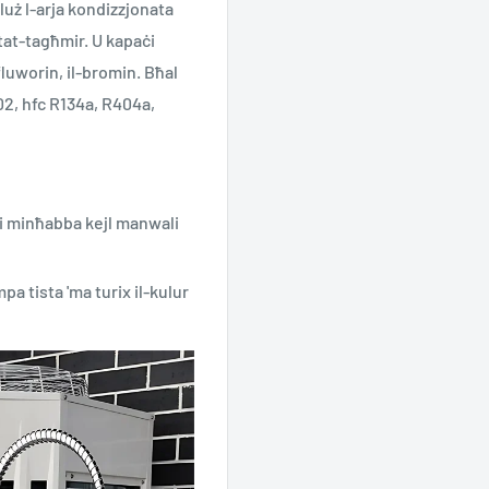
kluż l-arja kondizzjonata
 tat-tagħmir. U kapaċi
l-fluworin, il-bromin. Bħal
02, hfc R134a, R404a,
ni minħabba kejl manwali
pa tista 'ma turix il-kulur