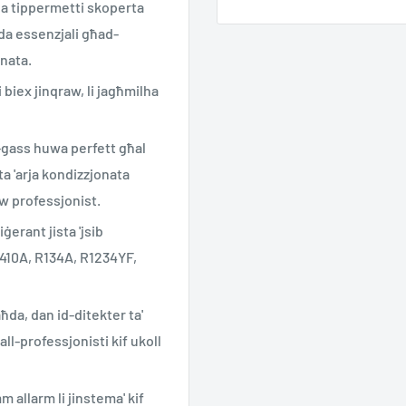
a tippermetti skoperta
odda essenzjali għad-
onata.
i biex jinqraw, li jagħmilha
l-gass huwa perfett għal
 ta 'arja kondizzjonata
w professjonist.
ġerant jista 'jsib
, R410A, R134A, R1234YF,
ħda, dan id-ditekter ta'
ll-professjonisti kif ukoll
allarm li jinstema' kif