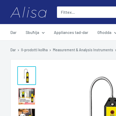
Aqbeż
ALISA
għall-
kontenut
Dar
Sbuħija
Appliances tad-dar
Għodda
Dar
Il-prodotti kollha
Measurement & Analysis Instruments