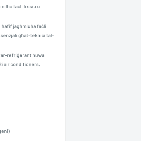
ilha faċli li ssib u
ħafif jagħmluha faċli
senzjali għat-tekniċi tal-
 tar-refriġerant huwa
żi air conditioners,
ġeni)