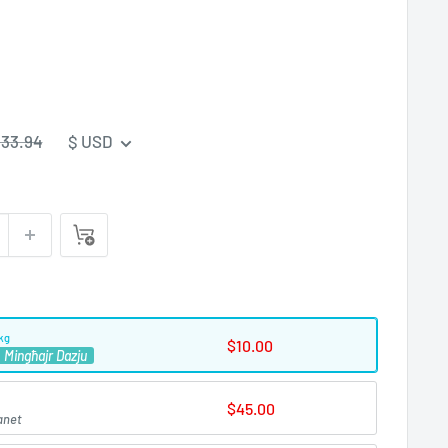
rezz
33.94
$ USD
egolari
kg
$10.00
Mingħajr Dazju
$45.00
anet