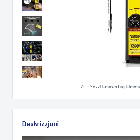
Mexxi l-maws fuq l-imma
Deskrizzjoni