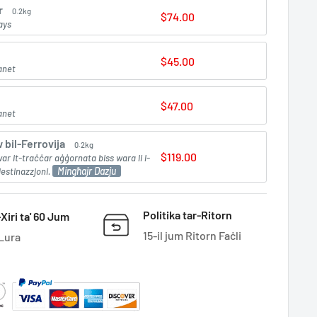
r
0.2kg
$74.00
ays
$45.00
anet
$47.00
anet
 bil-Ferrovija
0.2kg
$119.00
ar it-traċċar aġġornata biss wara li l-
Mingħajr Dazju
destinazzjoni.
Politika tar-Ritorn
Xiri ta' 60 Jum
15-il jum Ritorn Faċli
 Lura