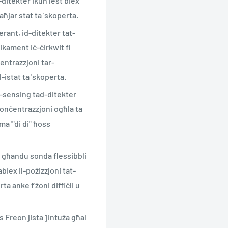
-ditekter ikun lest biex
-aħjar stat ta 'skoperta.
rant, id-ditekter tat-
ikament iċ-ċirkwit fi
ċentrazzjoni tar-
l-istat ta 'skoperta.
-sensing tad-ditekter
 konċentrazzjoni ogħla ta
ma '"di di" ħoss
nt għandu sonda flessibbli
biex il-pożizzjoni tat-
ta anke f'żoni diffiċli u
s Freon jista 'jintuża għal