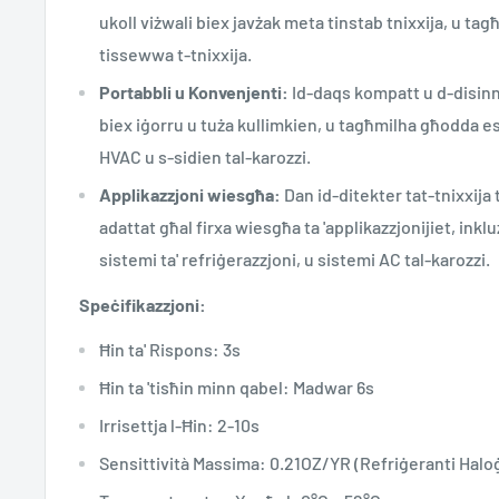
ukoll viżwali biex javżak meta tinstab tnixxija, u tagħm
tissewwa t-tnixxija.
Portabbli u Konvenjenti:
Id-daqs kompatt u d-disinn 
biex iġorru u tuża kullimkien, u tagħmilha għodda es
HVAC u s-sidien tal-karozzi.
Applikazzjoni wiesgħa:
Dan id-ditekter tat-tnixxija
adattat għal firxa wiesgħa ta 'applikazzjonijiet, inklu
sistemi ta' refriġerazzjoni, u sistemi AC tal-karozzi.
Speċifikazzjoni:
Ħin ta' Rispons: 3s
Ħin ta 'tisħin minn qabel: Madwar 6s
Irrisettja l-Ħin: 2-10s
Sensittività Massima: 0.21OZ/YR (Refriġeranti Halo