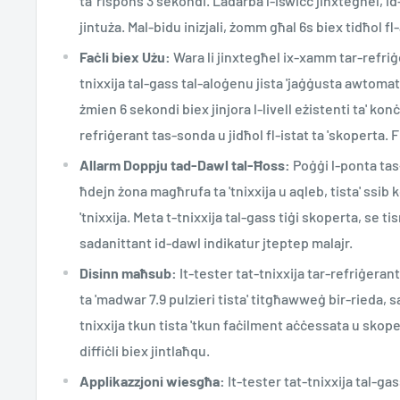
ta 'rispons 3 sekondi. Ladarba l-iswiċċ jinxtegħel, id
jintuża. Mal-bidu inizjali, żomm għal 6s biex tidħol fl
Faċli biex Użu:
Wara li jinxtegħel ix-xamm tar-refriġe
tnixxija tal-gass tal-aloġenu jista 'jaġġusta awtomat
żmien 6 sekondi biex jinjora l-livell eżistenti ta' kon
refriġerant tas-sonda u jidħol fl-istat ta 'skoperta. F
Allarm Doppju tad-Dawl tal-Ħoss:
Poġġi l-ponta tas
ħdejn żona magħrufa ta 'tnixxija u aqleb, tista' ssib
'tnixxija. Meta t-tnixxija tal-gass tiġi skoperta, se tis
sadanittant id-dawl indikatur jteptep malajr.
Disinn maħsub:
It-tester tat-tnixxija tar-refriġera
ta 'madwar 7.9 pulzieri tista' titgħawweġ bir-rieda, sa
tnixxija tkun tista 'tkun faċilment aċċessata u skoper
diffiċli biex jintlaħqu.
Applikazzjoni wiesgħa:
It-tester tat-tnixxija tal-gas