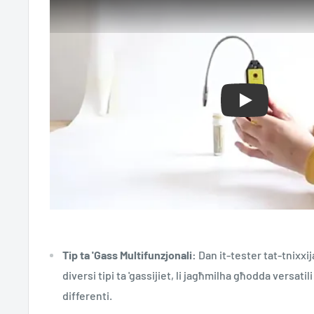
Play
Tip ta 'Gass Multifunzjonali:
Dan it-tester tat-tnixxija
diversi tipi ta 'gassijiet, li jagħmilha għodda versatil
differenti.