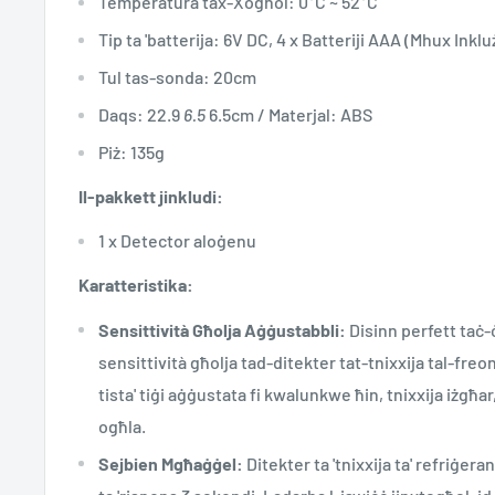
Temperatura tax-Xogħol: 0°C ~ 52°C
Tip ta 'batterija: 6V DC, 4 x Batteriji AAA (Mhux Inklu
Tul tas-sonda: 20cm
Daqs: 22.9
6.5
6.5cm / Materjal: ABS
Piż: 135g
Il-pakkett jinkludi:
1 x Detector aloġenu
Karatteristika:
Sensittività Għolja Aġġustabbli:
Disinn perfett taċ-ċ
sensittività għolja tad-ditekter tat-tnixxija tal-freon, 
tista' tiġi aġġustata fi kwalunkwe ħin, tnixxija iżgħar,
ogħla.
Sejbien Mgħaġġel:
Ditekter ta 'tnixxija ta' refriġera