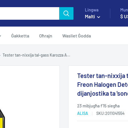
Lingwa
Mun
Malti
$ U
Ġakketta
Oħrajn
Wasliet Ġodda
Tester tan-nixxija tal-gass Karozza A...
Tester tan-nixxija
Freon Halogen Dete
dijanjostika ta '
23 mibjugħa f’15 siegħa
ALISA
SKU:
2011041554