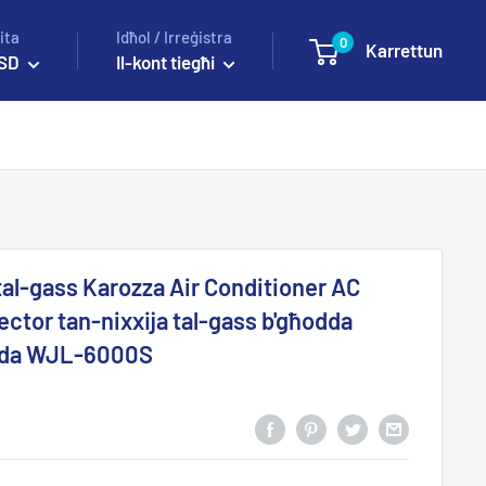
ita
Idħol / Irreġistra
0
Karrettun
SD
Il-kont tiegħi
 tal-gass Karozza Air Conditioner AC
ctor tan-nixxija tal-gass b'għodda
sonda WJL-6000S