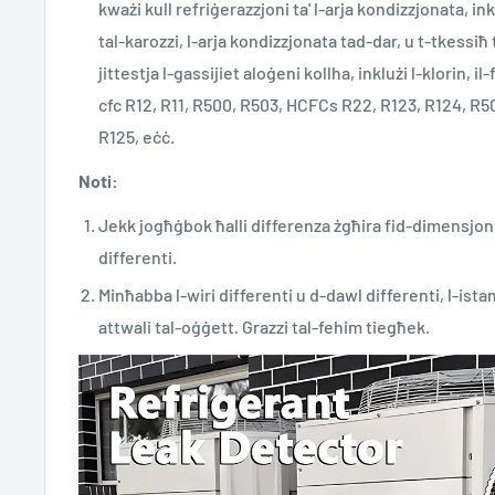
kważi kull refriġerazzjoni ta' l-arja kondizzjonata, in
tal-karozzi, l-arja kondizzjonata tad-dar, u t-tkessiħ
jittestja l-gassijiet aloġeni kollha, inklużi l-klorin, i
cfc R12, R11, R500, R503, HCFCs R22, R123, R124, R5
R125, eċċ.
Noti:
Jekk jogħġbok ħalli differenza żgħira fid-dimensjo
differenti.
Minħabba l-wiri differenti u d-dawl differenti, l-istam
attwali tal-oġġett. Grazzi tal-fehim tiegħek.