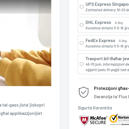
UPS Express Singapo
Estimated delivery 10-20 d
DHL Express
0.2kg
Kunsinna stmata fi 5-15 ġr
FedEx Express
0.2kg
Kunsinna stmata fi 5-15 ġr
Trasport bil-Baħar jew
45-70 jum, informazzjoni dw
oġġetti jaslu fil-pajjiż tad-
Protezzjoni għax-
Garanzija ta' Flus
 tal-gass jista' jiskopri
Sigurtà Garantita
i għal applikazzjonijiet