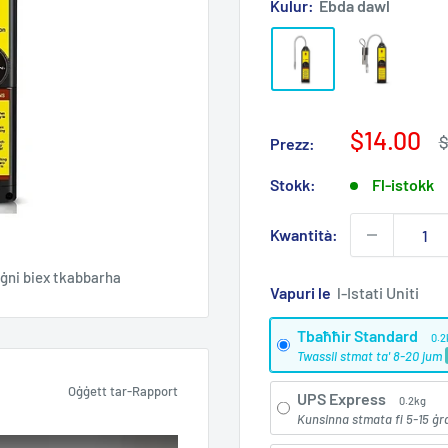
Kulur:
Ebda dawl
Prezz
$14.00
P
$
Prezz:
r
tal-
Bejgħ
Stokk:
Fl-istokk
Kwantità:
ġni biex tkabbarha
Vapuri le
Tbaħħir Standard
0.2
Twassil stmat ta' 8-20 jum
Oġġett tar-Rapport
UPS Express
0.2kg
Kunsinna stmata fi 5-15 ġr