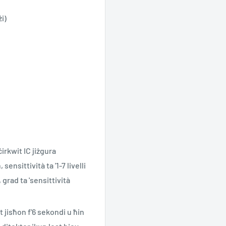
żi)
irkwit IC jiżgura
sensittività ta '1-7 livelli
 grad ta 'sensittività
nt jisħon f'6 sekondi u ħin