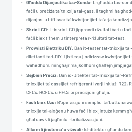
Għodda Dijanjostika tas-Sonda:
L-għodda tas-sond
faċli u preċiża ta 'tnixxija tal-gass, li tagħmilha għ
dijanjosi u l-iffissar ta' kwistjonijiet ta 'arja kondizzj
Skrin LCD:
L-iskrin LCD jipprovdi riżultati ċari u faċl
faċli biex tifhem u tinterpreta r-riżultati tat-test.
Provvisti Elettriku DIY:
Dan it-tester tat-tnixxija ta
dilettanti tad-DIY li jixtiequ jindirizzaw kwistjonijiet
waħedhom, mingħajr ma jkollhom għalfejn jimpjega
Sejbien Preċiż:
Dan id-Ditekter tat-Tnixxija tar-Refri
tnixxijiet ta' gassijiet refriġeranti varji inklużi R22
CFCs, HCFCs, u HFCs bi preċiżjoni għolja.
Faċli biex Użu:
B'operazzjoni sempliċi ta 'buttuna wa
tnixxija tal-aloġenu huwa faċli biex jintuża kemm għa
għal dawk li jagħmlu l-brikalizzazzjoni.
Allarm li jinstema' u viżwali:
Id-ditekter għandu kemm 