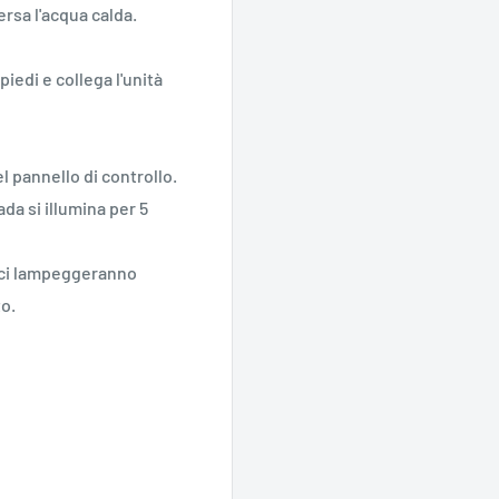
versa l'acqua calda.
piedi e collega l'unità
nel pannello di controllo.
da si illumina per 5
 luci lampeggeranno
to.