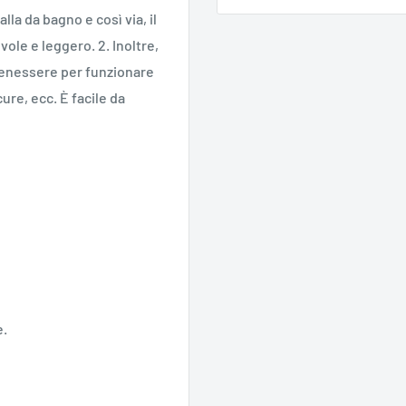
la da bagno e così via, il
ole e leggero. 2. Inoltre,
i benessere per funzionare
re, ecc. È facile da
e.