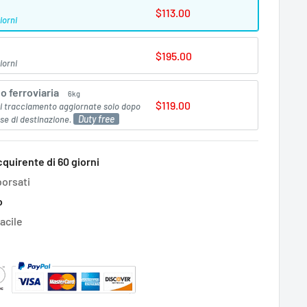
$113.00
iorni
$195.00
iorni
o ferroviaria
6kg
$119.00
 di tracciamento aggiornate solo dopo
Duty free
ese di destinazione.
cquirente di 60 giorni
borsati
o
facile