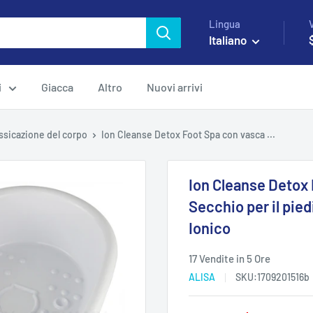
Lingua
Italiano
i
Giacca
Altro
Nuovi arrivi
ssicazione del corpo
Ion Cleanse Detox Foot Spa con vasca ...
Ion Cleanse Detox 
Secchio per il pie
Ionico
17 Vendite in 5 Ore
ALISA
SKU:
1709201516b