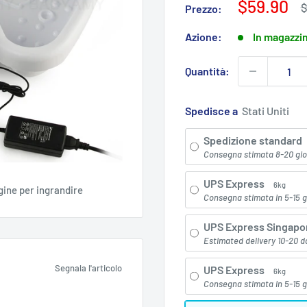
Prezzo
$59.90
P
$
Prezzo:
r
di
vendita
Azione:
In magazzi
Quantità:
Spedisce a
Spedizione standard
Consegna stimata 8-20 gio
UPS Express
6kg
gine per ingrandire
Consegna stimata in 5-15 g
UPS Express Singapo
Estimated delivery 10-20 d
Segnala l'articolo
UPS Express
6kg
Consegna stimata in 5-15 g