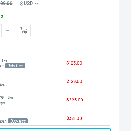
rezzo
99.00
$ USD
egolare
no
6kg
$123.00
Duty free
rni
$129.00
iorni
re
6kg
$225.00
ays
$381.00
Duty free
iorni