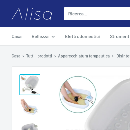
Salta
ALISA
al
contenuto
Casa
Bellezza
Elettrodomestici
Strument
Casa
Tutti i prodotti
Apparecchiatura terapeutica
Disinto