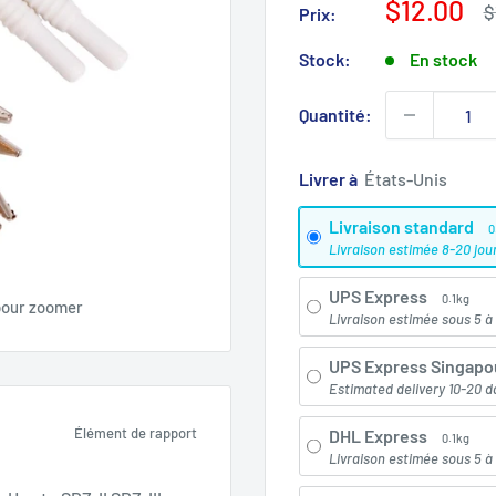
Prix
$12.00
P
$
Prix:
r
de
vente
Stock:
En stock
Quantité:
Livrer à
Livraison standard
0
Livraison estimée 8-20 jou
UPS Express
0.1kg
pour zoomer
Livraison estimée sous 5 à 
UPS Express Singapo
Estimated delivery 10-20 d
Élément de rapport
DHL Express
0.1kg
Livraison estimée sous 5 à 