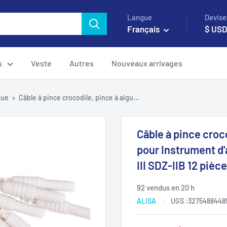
Langue
Devise
Français
$ US
s
Veste
Autres
Nouveaux arrivages
que
Câble à pince crocodile, pince à aigu...
Câble à pince croc
pour Instrument d
III SDZ-IIB 12 pièc
92 vendus en 20 h
ALISA
UGS :
3275488448