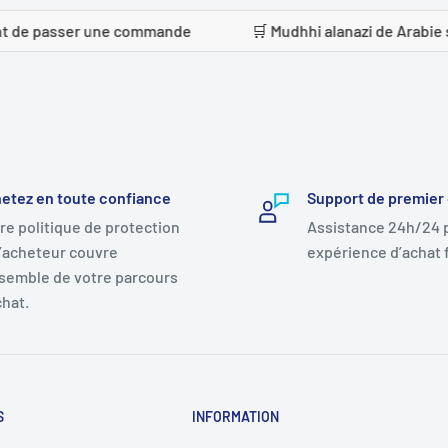
ser une commande
🛒 Mudhhi alanazi de Arabie saoudite
etez en toute confiance
Support de premier
re politique de protection
Assistance 24h/24 
l’acheteur couvre
expérience d’achat f
nsemble de votre parcours
chat.
S
INFORMATION