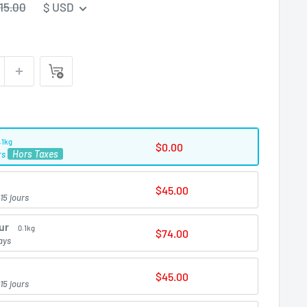
rix
15.00
$ USD
égulier
.1kg
$0.00
Hors Taxes
rs
$45.00
15 jours
ur
0.1kg
$74.00
ays
$45.00
15 jours