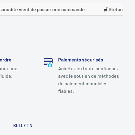
 vient de passer une commande
🛒 Stefanie Reusch de Po
 ordre
Paiements sécurisés
pour une
Achetez en toute confiance,
luide.
avec le soutien de méthodes
de paiement mondiales
fiables.
BULLETIN