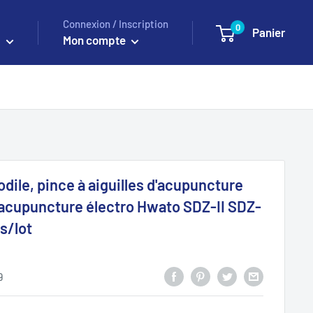
Connexion / Inscription
0
Panier
D
Mon compte
odile, pince à aiguilles d'acupuncture
'acupuncture électro Hwato SDZ-II SDZ-
es/lot
9