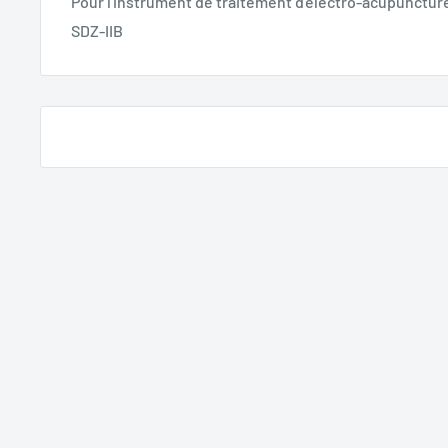
Pour l'instrument de traitement d'électro-acupuncture
SDZ-IIB