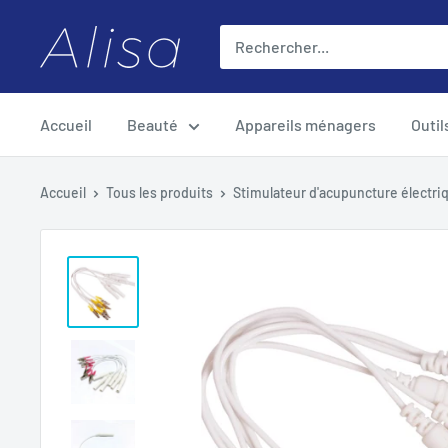
Passer
ALISA
au
contenu
Accueil
Beauté
Appareils ménagers
Outil
Accueil
Tous les produits
Stimulateur d'acupuncture électri