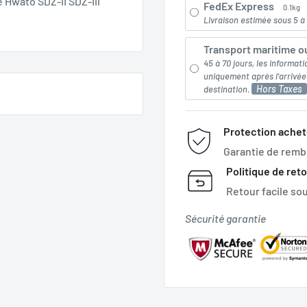
 Hwato SDZ-II SDZ-III
FedEx Express
0.1kg
Livraison estimée sous 5 à 
Transport maritime ou
45 à 70 jours, les informati
uniquement après l'arrivé
Hors Taxes
destination.
Protection achet
Garantie de rem
Politique de ret
Retour facile sou
Sécurité garantie