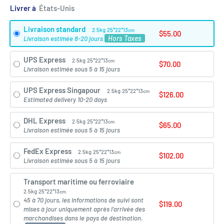
Livrer à
Livraison standard
2.5kg
25*22*13
cm
$55.00
Hors Taxes
Livraison estimée 8-20 jours
UPS Express
2.5kg
25*22*13
cm
$70.00
Livraison estimée sous 5 à 15 jours
UPS Express Singapour
2.5kg
25*22*13
cm
$126.00
Estimated delivery 10-20 days
DHL Express
2.5kg
25*22*13
cm
$65.00
Livraison estimée sous 5 à 15 jours
FedEx Express
2.5kg
25*22*13
cm
$102.00
Livraison estimée sous 5 à 15 jours
Transport maritime ou ferroviaire
2.5kg
25*22*13
cm
45 à 70 jours, les informations de suivi sont
$119.00
mises à jour uniquement après l'arrivée des
marchandises dans le pays de destination.