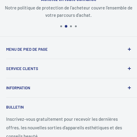
Notre politique de protection de l’acheteur couvre l’ensemble de
votre parcours d’achat.
MENU DE PIED DE PAGE
Recherche
SERVICE CLIENTS
Signaler une infraction
À propos de nous
INFORMATION
Nous contacter
Western union
Politique de remboursement
BULLETIN
MoneyGram
Politique d'expédition
Suivre votre commande
Politique de confidentialité
Inscrivez-vous gratuitement pour recevoir les dernières
offres, les nouvelles sorties d’appareils esthétiques et des
Conditions d'utilisation
conseils beauté…