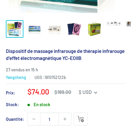
Dispositif de massage infrarouge de thérapie infrarouge
d'effet électromagnétique YC-EOIIB
27 vendus en 15 h
Yangcheng
UGS :
1810152122b
Prix
$74.00
Prix
$189.00
$ USD
Prix:
régulier
de
vente
Stock:
En stock
Quantité: