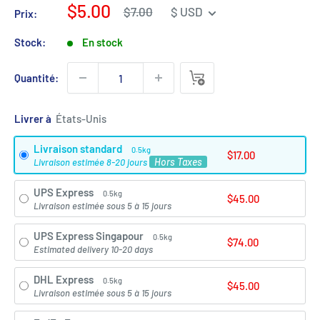
Prix
$5.00
Prix
$7.00
$ USD
Prix:
régulier
de
vente
Stock:
En stock
Quantité:
Livrer à
Livraison standard
0.5kg
$17.00
Hors Taxes
Livraison estimée 8-20 jours
UPS Express
0.5kg
$45.00
Livraison estimée sous 5 à 15 jours
UPS Express Singapour
0.5kg
$74.00
Estimated delivery 10-20 days
DHL Express
0.5kg
$45.00
Livraison estimée sous 5 à 15 jours