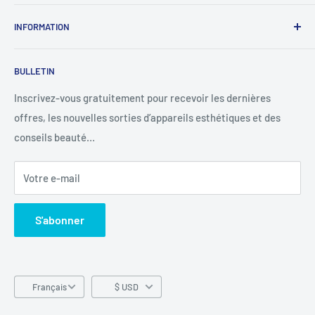
À propos de nous
INFORMATION
Nous contacter
Western union
Politique de remboursement
BULLETIN
MoneyGram
Politique d'expédition
Suivre votre commande
Politique de confidentialité
Inscrivez-vous gratuitement pour recevoir les dernières
offres, les nouvelles sorties d’appareils esthétiques et des
Conditions d'utilisation
conseils beauté…
Votre e-mail
S'abonner
Langue
Français
$ USD