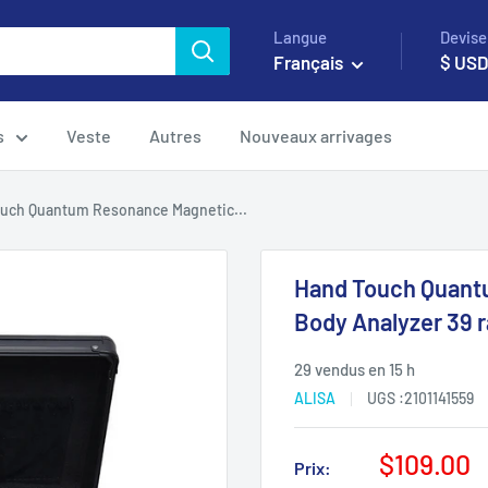
Langue
Devise
Français
$ US
s
Veste
Autres
Nouveaux arrivages
uch Quantum Resonance Magnetic...
Hand Touch Quantu
Body Analyzer 39 
29 vendus en 15 h
ALISA
UGS :
2101141559
Prix
$109.00
Prix: