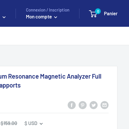
Connexion / Inscription
0
Panier
D
Mon compte
m Resonance Magnetic Analyzer Full
rapports
Prix
$159.00
$ USD
régulier