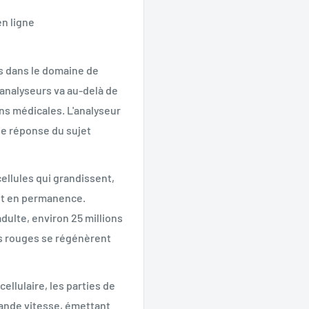
en ligne
s dans le domaine de
s analyseurs va au-delà de
ons médicales. L'analyseur
de réponse du sujet
ellules qui grandissent,
nt en permanence.
adulte, environ 25 millions
es rouges se régénèrent
ellulaire, les parties de
rande vitesse, émettant