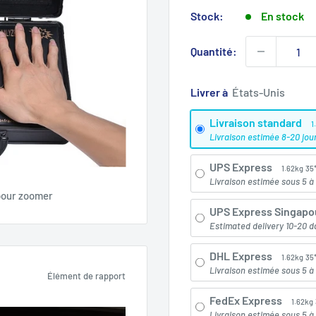
de
vente
Stock:
En stock
Quantité:
Livrer à
Livraison standard
1
Livraison estimée 8-20 jou
UPS Express
1.62kg
35
Livraison estimée sous 5 à 
pour zoomer
UPS Express Singapo
Estimated delivery 10-20 d
DHL Express
1.62kg
35
Livraison estimée sous 5 à 
Élément de rapport
FedEx Express
1.62kg
Livraison estimée sous 5 à 