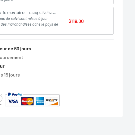
 ferroviaire
1.62kg
35*26*12
cm
ons de suivi sont mises à jour
$119.00
e des marchandises dans le pays de
eur de 60 jours
boursement
our
s 15 jours