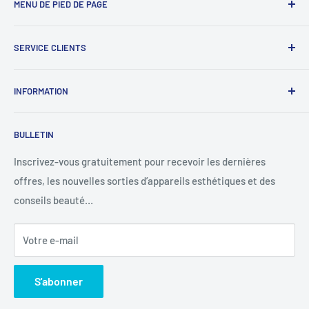
MENU DE PIED DE PAGE
Recherche
SERVICE CLIENTS
Signaler une infraction
À propos de nous
INFORMATION
Nous contacter
Western union
Politique de remboursement
BULLETIN
MoneyGram
Politique d'expédition
Suivre votre commande
Politique de confidentialité
Inscrivez-vous gratuitement pour recevoir les dernières
offres, les nouvelles sorties d’appareils esthétiques et des
Conditions d'utilisation
conseils beauté…
Votre e-mail
S'abonner