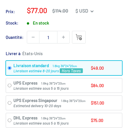
Prix
$77.00
Prix
$114.00
$ USD
Prix:
régulier
de
vente
Stock:
En stock
Quantité:
Livrer à
Livraison standard
1.8kg
36*24*20
cm
$49.00
Hors Taxes
Livraison estimée 8-20 jours
UPS Express
1.8kg
36*24*20
cm
$84.00
Livraison estimée sous 5 à 15 jours
UPS Express Singapour
1.8kg
36*24*20
cm
$151.00
Estimated delivery 10-20 days
DHL Express
1.8kg
36*24*20
cm
$75.00
Livraison estimée sous 5 à 15 jours