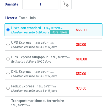
Quantité:
Livrer à
Livraison standard
1.5kg
28*27*11
cm
$35.00
Hors Taxes
Livraison estimée 8-20 jours
UPS Express
1.5kg
28*27*11
cm
$67.00
Livraison estimée sous 5 à 15 jours
UPS Express Singapour
1.5kg
28*27*11
cm
$116.00
Estimated delivery 10-20 days
DHL Express
1.5kg
28*27*11
cm
$57.00
Livraison estimée sous 5 à 15 jours
FedEx Express
1.5kg
28*27*11
cm
$70.00
Livraison estimée sous 5 à 15 jours
Transport maritime ou ferroviaire
1.5kg
28*27*11
cm