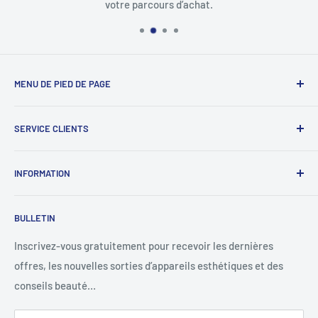
votre parcours d’achat.
MENU DE PIED DE PAGE
Recherche
SERVICE CLIENTS
Signaler une infraction
À propos de nous
INFORMATION
Nous contacter
Western union
Politique de remboursement
BULLETIN
MoneyGram
Politique d'expédition
Suivre votre commande
Politique de confidentialité
Inscrivez-vous gratuitement pour recevoir les dernières
offres, les nouvelles sorties d’appareils esthétiques et des
Conditions d'utilisation
conseils beauté…