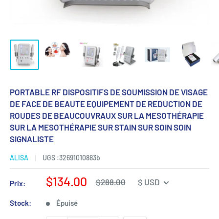
PORTABLE RF DISPOSITIFS DE SOUMISSION DE VISAGE
DE FACE DE BEAUTE EQUIPEMENT DE REDUCTION DE
ROUDES DE BEAUCOUVRAUX SUR LA MESOTHÉRAPIE
SUR LA MESOTHÉRAPIE SUR STAIN SUR SOIN SOIN
SIGNALISTE
ALISA
UGS :
32691010883b
Prix
$134.00
Prix
$288.00
$ USD
Prix:
régulier
de
vente
Stock:
Épuisé