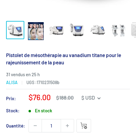
Pistolet de mésothérapie au vanadium titane pour le
rajeunissement de la peau
31 vendus en 25 h
ALISA
UGS :
1710231508b
Prix
$76.00
Prix
$188.00
$ USD
Prix:
régulier
de
vente
Stock:
En stock
Quantité: