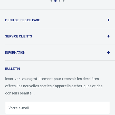
MENU DE PIED DE PAGE
Recherche
SERVICE CLIENTS
Signaler une infraction
À propos de nous
INFORMATION
Nous contacter
Western union
Politique de remboursement
BULLETIN
MoneyGram
Politique d'expédition
Suivre votre commande
Politique de confidentialité
Inscrivez-vous gratuitement pour recevoir les dernières
offres, les nouvelles sorties d’appareils esthétiques et des
Conditions d'utilisation
conseils beauté…
Votre e-mail