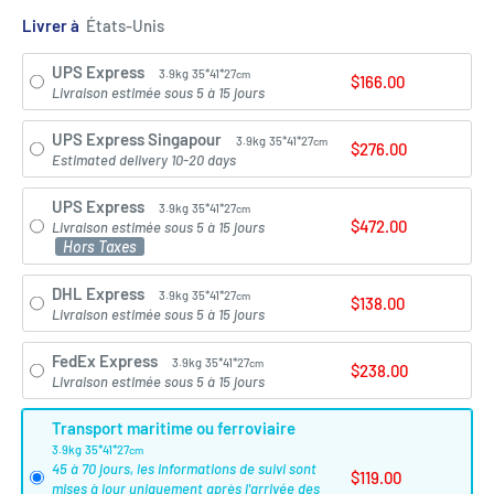
Livrer à
UPS Express
3.9kg
35*41*27
cm
$166.00
Livraison estimée sous 5 à 15 jours
UPS Express Singapour
3.9kg
35*41*27
cm
$276.00
Estimated delivery 10-20 days
UPS Express
3.9kg
35*41*27
cm
$472.00
Livraison estimée sous 5 à 15 jours
Hors Taxes
DHL Express
3.9kg
35*41*27
cm
$138.00
Livraison estimée sous 5 à 15 jours
FedEx Express
3.9kg
35*41*27
cm
$238.00
Livraison estimée sous 5 à 15 jours
Transport maritime ou ferroviaire
3.9kg
35*41*27
cm
45 à 70 jours, les informations de suivi sont
$119.00
mises à jour uniquement après l'arrivée des