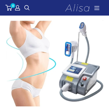
לג
0
ALISA
תוכן