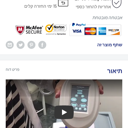
15 ימי החזרה קלים
אחריות להחזר כספי
אבטחה מובטחת
שתף מוצר זה
תיאור
פריט דוח
לְשַׂחֵק