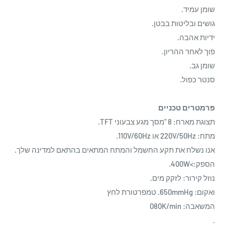
שומן עמיד.
גושים ובליטות בבטן.
ידיות אהבה.
פוך לאחר ההריון.
שומן גב.
סנטר כפול.
פרמטרים טכניים
תצוגת מארח: 8 "מסך מגע צבעוני TFT.
מתח: 220V/50Hz או 110V/60Hz.
אנו נשלח את תקע החשמל והמתח המתאים בהתאם למדינה שלך.
הספק:>400W.
נוזל קירור: לזקק מים.
ואקום: 650mmHg.
טמפרטורת לחץ
המשאבה: 080K/min
.