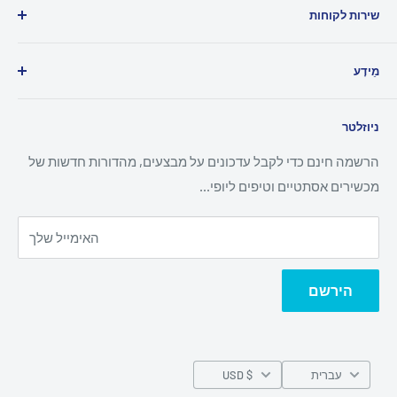
שירות לקוחות
דווח על הפרה
עלינו
מֵידָע
צור קשר
ווסטרן יוניון
מדיניות החזרים
ניוזלטר
MoneyGram
מדיניות משלוח
עקוב אחר הזמנתך
מדיניות פרטיות
הרשמה חינם כדי לקבל עדכונים על מבצעים, מהדורות חדשות של
מכשירים אסתטיים וטיפים ליופי...
תנאי השירות
האימייל שלך
הירשם
שפה
עברית
$ USD