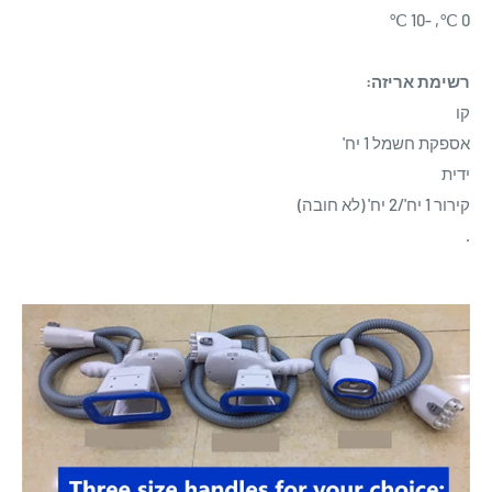
0 ℃, -10 ℃
רשימת אריזה:
קו
אספקת חשמל 1 יח'
ידית
קירור 1 יח'/2 יח' (לא חובה)
.