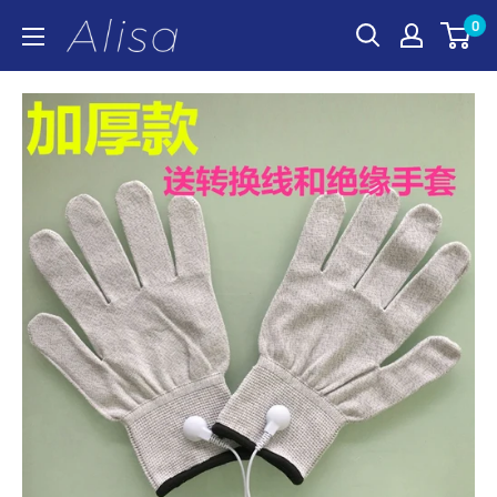
コ
0
ALISA
ン
テ
ン
ツ
に
ス
キ
ッ
プ