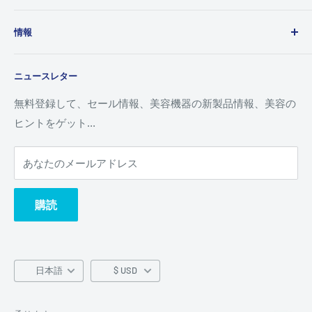
私たちについて
情報
お問い合わせ
ウエスタンユニオン
返金ポリシー
ニュースレター
MoneyGram
送料について
ご注文の追跡
プライバシーポリシー
無料登録して、セール情報、美容機器の新製品情報、美容の
ヒントをゲット…
利用規約
あなたのメールアドレス
購読
言
日本語
$ USD
語