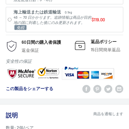
海上輸送または鉄道輸送
0.1kg
45 ～ 70 日かかります。追跡情報は商品が目的
$119.00
地の国に到着した後にのみ更新されます。
免税
返品ポリシー
60日間の購入者保護
15日間簡単返品
返金保証
安全性の保証
この製品をシェアーする
説明
商品を通報します
数量: 2個/ペア