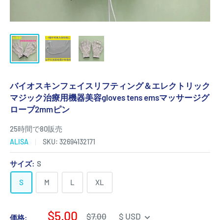
バイオスキンフェイスリフティング＆エレクトリック
マジック治療用機器美容gloves tens emsマッサージグ
ローブ2mmピン
25時間で80販売
ALISA
SKU:
32694132171
サイズ:
S
S
M
L
XL
販
$5.00
通
$7.00
$ USD
価格: