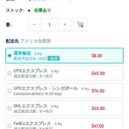
常
売
価
価
ストック:
在庫あり
格
格
量:
配送先
通常輸送
0.1kg
$8.00
免税
配送予定日 8～20日
UPSエクスプレス
0.1kg
$45.00
推定配達日数：5〜15日
UPSエクスプレス・シンガポール
0.1kg
$74.00
Estimated delivery 10-20 days
DHLエクスプレス
0.1kg
$45.00
推定配達日数：5〜15日
FedExエクスプレス
0.1kg
$47.00
推定配達日数：5〜15日