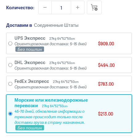
Количество:
Доставим в
UPS Экспресс
27kg
64*52*50
cm
$909.00
Ориентировочная доставка: 5-15 дней
Без пошлин
DHL Экспресс
27kg
64*52*50
cm
$494.00
Ориентировочная доставка: 5-15 дней
FedEx Экспресс
27kg
64*52*50
cm
$783.00
Ориентировочная доставка: 5-15 дней
Морские или железнодорожные
перевозки
27kg
64*52*50
cm
45-70 дней, обновление информации о
$213.00
трекинге происходит только после
доставки груза в страну назначения.
Без пошлин