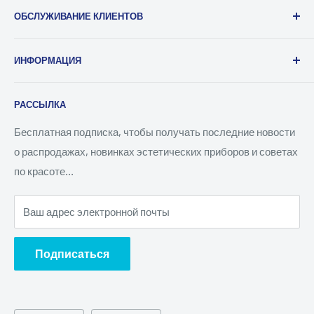
ОБСЛУЖИВАНИЕ КЛИЕНТОВ
Сообщить о нарушении
О нас
ИНФОРМАЦИЯ
Свяжитесь с нами
Вестерн Юнион
Политика возврата
РАССЫЛКА
MoneyGram
Политика отгрузки
Отслеживание заказа
Политика конфиденциальности
Бесплатная подписка, чтобы получать последние новости
о распродажах, новинках эстетических приборов и советах
Условия предоставления услуг
по красоте…
Ваш адрес электронной почты
Подписаться