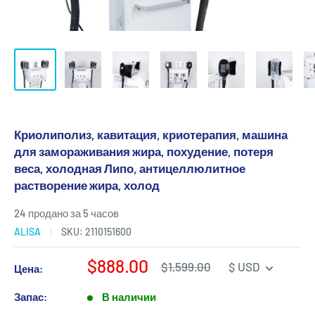
Криолиполиз, кавитация, криотерапия, машина
для замораживания жира, похудение, потеря
веса, холодная Липо, антицеллюлитное
растворение жира, холод
24 продано за 5 часов
ALISA
SKU:
2110151600
Цена
$888.00
Обычная
$1,599.00
$ USD
Цена:
цена
продажи
Запас:
В наличии