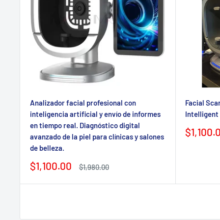
Analizador facial profesional con
Facial Sca
inteligencia artificial y envío de informes
Intelligent
en tiempo real. Diagnóstico digital
Precio
$1,100.
avanzado de la piel para clínicas y salones
de
de belleza.
venta
Precio
$1,100.00
Precio
$1,980.00
de
regular
venta