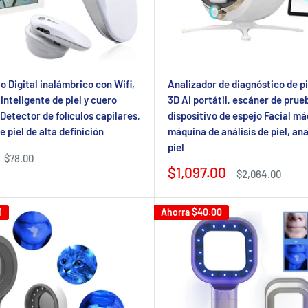
o Digital inalámbrico con Wifi,
Analizador de diagnóstico de pi
inteligente de piel y cuero
3D Ai portátil, escáner de prueb
Detector de folículos capilares,
dispositivo de espejo Facial má
 piel de alta definición
máquina de análisis de piel, an
piel
Precio
$78.00
regular
Precio
$1,097.00
Precio
$2,064.00
de
regular
venta
1
Ahorra
$40.00