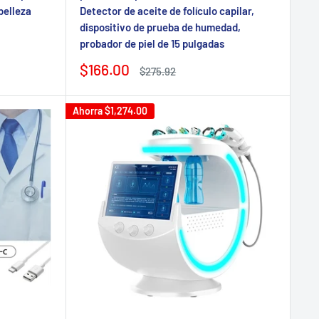
belleza
Detector de aceite de folículo capilar,
dispositivo de prueba de humedad,
probador de piel de 15 pulgadas
Precio
$166.00
Precio
$275.92
de
regular
venta
Ahorra
$1,274.00