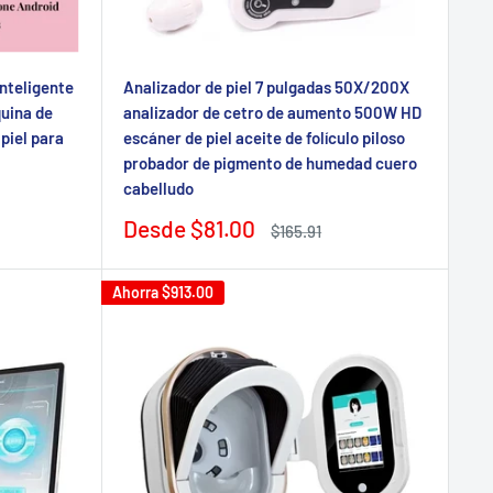
inteligente
Analizador de piel 7 pulgadas 50X/200X
quina de
analizador de cetro de aumento 500W HD
piel para
escáner de piel aceite de folículo piloso
probador de pigmento de humedad cuero
cabelludo
Precio
Desde
$81.00
Precio
$165.91
de
regular
venta
Ahorra
$913.00