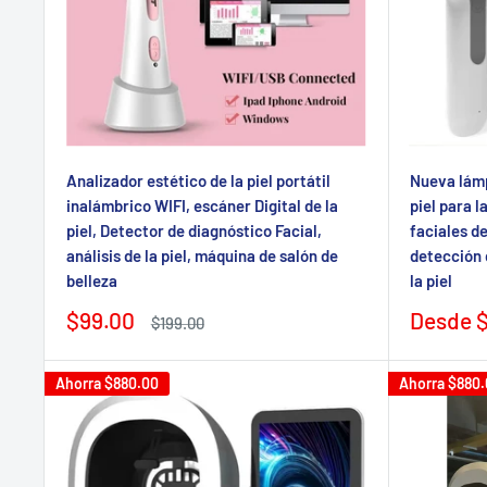
Analizador estético de la piel portátil
Nueva lámp
inalámbrico WIFI, escáner Digital de la
piel para l
piel, Detector de diagnóstico Facial,
faciales d
análisis de la piel, máquina de salón de
detección d
belleza
la piel
Precio
Precio
$99.00
Desde
$
Precio
$199.00
de
regular
de
venta
venta
Ahorra
$880.00
Ahorra
$880.