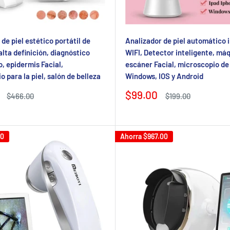
de piel estético portátil de
Analizador de piel automático 
alta definición, diagnóstico
WIFI, Detector inteligente, má
, epidermis Facial,
escáner Facial, microscopio de 
 para la piel, salón de belleza
Windows, IOS y Android
Precio
$99.00
Precio
Precio
$466.00
$199.00
regular
de
regular
venta
00
Ahorra
$967.00