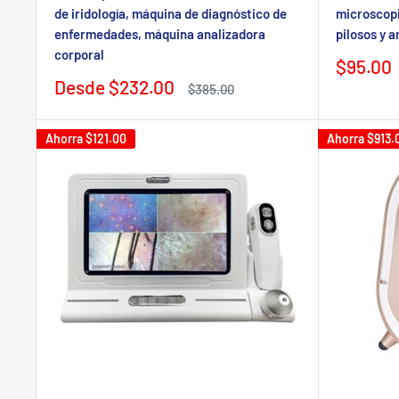
de iridología, máquina de diagnóstico de
microscopi
enfermedades, máquina analizadora
pilosos y an
corporal
Precio
$95.00
de
Precio
Desde
$232.00
Precio
$385.00
venta
de
regular
venta
Ahorra
$121.00
Ahorra
$913.