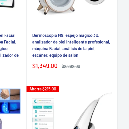
el Facial
Dermoscopio M9, espejo mágico 3D,
a Facial,
analizador de piel inteligente profesional,
gico,
máquina Facial, análisis de la piel,
alizador de
escáner, equipo de salón
Precio
$1,349.00
Precio
$2,262.00
de
regular
venta
Ahorra
$215.00