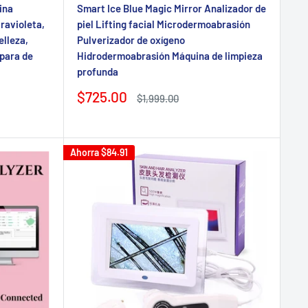
ina
Smart Ice Blue Magic Mirror Analizador de
travioleta,
piel Lifting facial Microdermoabrasión
elleza,
Pulverizador de oxígeno
mpara de
Hidrodermoabrasión Máquina de limpieza
profunda
Precio
$725.00
Precio
$1,999.00
de
regular
venta
Ahorra
$84.91