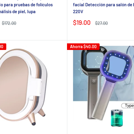
o para pruebas de folículos
facial Detección para salón de 
álisis de piel, lupa
220V
Precio
$19.00
Precio
Precio
$172.00
$27.00
regular
de
regular
venta
00
Ahorra
$40.00