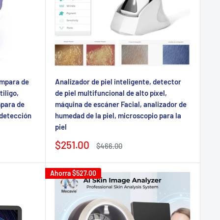
ámpara de
Analizador de piel inteligente, detector
iligo,
de piel multifuncional de alto píxel,
mpara de
máquina de escáner Facial, analizador de
 detección
humedad de la piel, microscopio para la
piel
Precio
$251.00
Precio
$466.00
de
regular
venta
Ahorra
$527.00