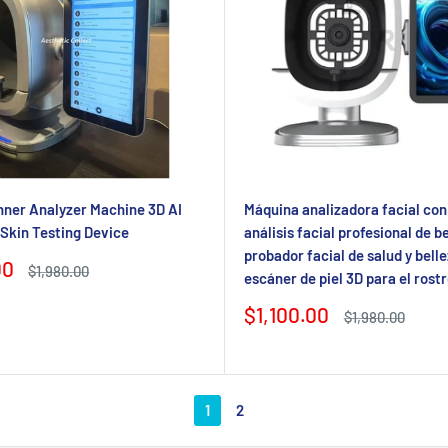
nner Analyzer Machine 3D AI
Máquina analizadora facial con
 Skin Testing Device
análisis facial profesional de be
probador facial de salud y belle
00
Precio
$1,980.00
escáner de piel 3D para el rostr
regular
Precio
$1,100.00
Precio
$1,980.00
de
regular
venta
1
2