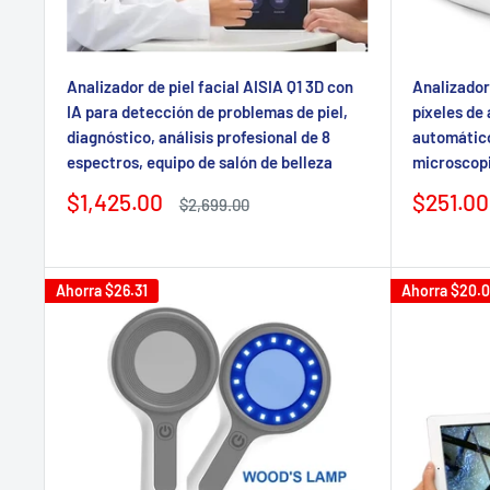
Analizador de piel facial AISIA Q1 3D con
Analizador 
IA para detección de problemas de piel,
píxeles de 
diagnóstico, análisis profesional de 8
automático
espectros, equipo de salón de belleza
microscopio
Precio
Precio
$1,425.00
$251.00
Precio
$2,699.00
de
regular
de
venta
venta
Ahorra
$26.31
Ahorra
$20.