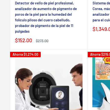
Detector de vello de piel profesional,
Sistema de 
analizador de aumento de pigmento de
Corea, máq
poros de la piel para la humedad del
analizador
folículo piloso del cuero cabelludo,
para el cui
probador de pigmento de la piel de 11
Precio
$1,349.
pulgadas
de
venta
Precio
$152.00
Precio
$273.00
de
regular
venta
Ahorra
$1,274.00
Ahorra
$215.