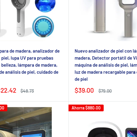
ara de madera, analizador de
Nuevo analizador de piel con l
a piel, lupa UV para pruebas
madera, Detector portátil de Vit
e belleza, lámpara de madera,
máquina de análisis de piel, lá
e análisis de piel, cuidado de
luz de madera recargable para
de piel
Precio
22.42
$39.00
Precio
Precio
$48.73
$79.00
regular
de
regular
venta
00
Ahorra
$880.00