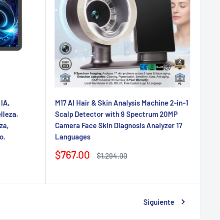
 IA,
M17 AI Hair & Skin Analysis Machine 2-in-1
lleza,
Scalp Detector with 9 Spectrum 20MP
za,
Camera Face Skin Diagnosis Analyzer 17
o.
Languages
Precio
$767.00
Precio
$1,294.00
de
regular
venta
Siguiente