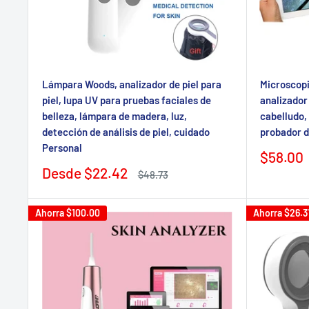
Lámpara Woods, analizador de piel para
Microscopi
piel, lupa UV para pruebas faciales de
analizador 
belleza, lámpara de madera, luz,
cabelludo, 
detección de análisis de piel, cuidado
probador de
Personal
Precio
$58.00
de
Precio
Desde
$22.42
Precio
$48.73
venta
de
regular
venta
Ahorra
$100.00
Ahorra
$26.3