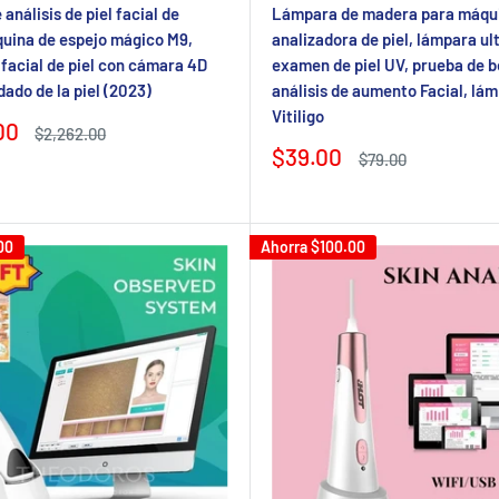
análisis de piel facial de
Lámpara de madera para máqu
uina de espejo mágico M9,
analizadora de piel, lámpara ul
 facial de piel con cámara 4D
examen de piel UV, prueba de b
dado de la piel (2023)
análisis de aumento Facial, lá
Vitiligo
00
Precio
$2,262.00
regular
Precio
$39.00
Precio
$79.00
de
regular
venta
00
Ahorra
$100.00