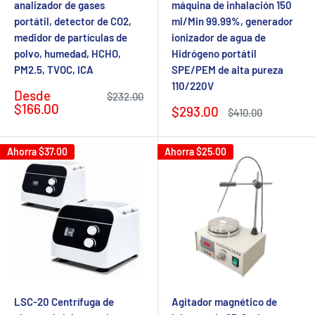
analizador de gases
máquina de inhalación 150
portátil, detector de CO2,
ml/Min 99.99%, generador
medidor de partículas de
ionizador de agua de
polvo, humedad, HCHO,
Hidrógeno portátil
PM2.5, TVOC, ICA
SPE/PEM de alta pureza
110/220V
Precio
Desde
Precio
$232.00
de
regular
$166.00
Precio
$293.00
Precio
$410.00
venta
de
regular
venta
Ahorra
$37.00
Ahorra
$25.00
LSC-20 Centrífuga de
Agitador magnético de