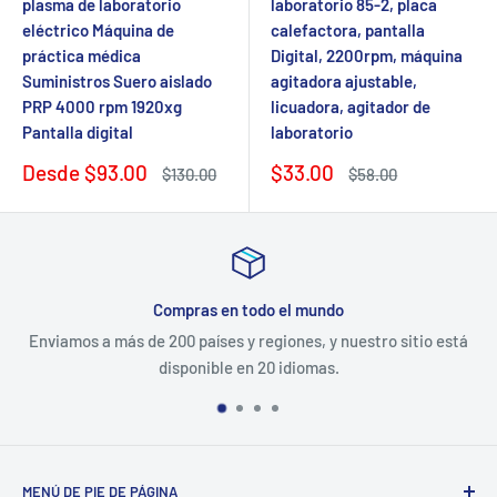
plasma de laboratorio
laboratorio 85-2, placa
eléctrico Máquina de
calefactora, pantalla
práctica médica
Digital, 2200rpm, máquina
Suministros Suero aislado
agitadora ajustable,
PRP 4000 rpm 1920xg
licuadora, agitador de
Pantalla digital
laboratorio
Precio
Precio
Desde
$93.00
$33.00
Precio
Precio
$130.00
$58.00
de
regular
de
regular
venta
venta
Compras en todo el mundo
Enviamos a más de 200 países y regiones, y nuestro sitio está
disponible en 20 idiomas.
MENÚ DE PIE DE PÁGINA