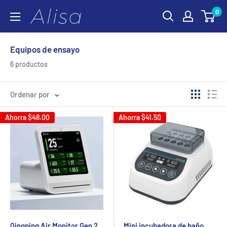
Saltar
0
ALISA
al
contenido
Equipos de ensayo
6 productos
Ordenar por
Ahorra
$48.00
Ahorra
$41.50
Qingping Air Monitor Gen 2,
Mini incubadora de baño