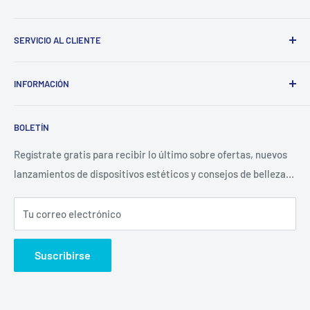
Buscar en
SERVICIO AL CLIENTE
Informar de infracción
Quiénes somos
INFORMACIÓN
Contacte con nosotros
Unión Occidental
Política de reembolso
BOLETÍN
MoneyGram
Política de envíos
Seguimiento del pedido
Política de privacidad
Regístrate gratis para recibir lo último sobre ofertas, nuevos
lanzamientos de dispositivos estéticos y consejos de belleza…
Condiciones de uso
Tu correo electrónico
Suscribirse