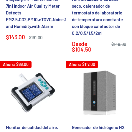
7in1 Indoor Air Quality Meter
seco, calentador de
Detects
termostato de laboratorio
PM2.5,CO2,PM10,eTOVC,Noise,Temperature
de temperatura constante
and Humidity,with Alarm
con bloque calefactor de
0,2/0,5/1,5/2ml
Precio
$143.00
Precio
$191.00
de
regular
Precio
Desde
Precio
$146.00
venta
de
regular
$104.50
venta
Ahorra
$66.00
Ahorra
$117.00
Monitor de calidad del aire,
Generador de hidrógeno H2,