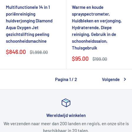
Multifunctionele 14 in 1
Warme en koude
poriënreiniging
sprayspectrometer,
huidverjonging Diamond
Huidbleken en verjonging,
Aqua Oxygen Jet
Hydraterende, Diepe
gezichtslifting peeling
reiniging, Gebruik in de
schoonheidsmachine
schoonheidssalon,
Thuisgebruik
Verkoopprijs
$846.00
Normale
$1,998.00
prijs
Verkoopprijs
$95.00
Normale
$199.00
prijs
Pagina 1 / 2
Volgende
Wereldwijd winkelen
We verzenden naar meer dan 200 landen en regio’s, en onze site is
beschikbaar in 20 talen.