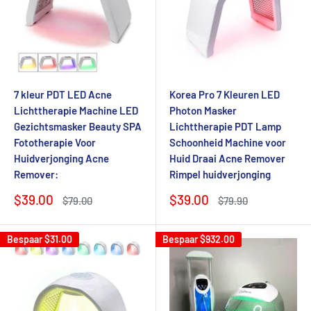
7 kleur PDT LED Acne
Korea Pro 7 Kleuren LED
Lichttherapie Machine LED
Photon Masker
Gezichtsmasker Beauty SPA
Lichttherapie PDT Lamp
Fototherapie Voor
Schoonheid Machine voor
Huidverjonging Acne
Huid Draai Acne Remover
Remover:
Rimpel huidverjonging
Verkoopprijs
Verkoopprijs
$39.00
$39.00
Normale
Normale
$79.00
$79.90
prijs
prijs
Bespaar
$31.00
Bespaar
$932.00