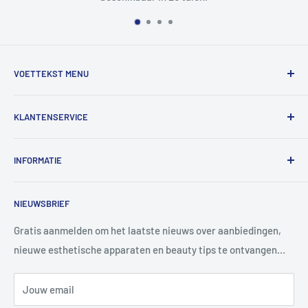
VOETTEKST MENU
Zoek op
KLANTENSERVICE
Rapporteer overtreding
Over ons
INFORMATIE
Neem contact met ons op
Westerse Unie
Restitutiebeleid
NIEUWSBRIEF
MoneyGram
Verzendbeleid
Je bestelling volgen
Privacybeleid
Gratis aanmelden om het laatste nieuws over aanbiedingen,
nieuwe esthetische apparaten en beauty tips te ontvangen…
Servicevoorwaarden
Jouw email