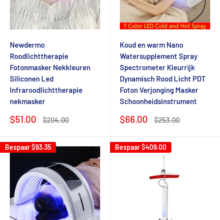
Newdermo
Koud en warm Nano
Roodlichttherapie
Watersupplement Spray
Fotonmasker Nekkleuren
Spectrometer Kleurrijk
Siliconen Led
Dynamisch Rood Licht PDT
Infraroodlichttherapie
Foton Verjonging Masker
nekmasker
Schoonheidsinstrument
Verkoopprijs
Verkoopprijs
$51.00
$66.00
Normale
Normale
$204.00
$253.00
prijs
prijs
Bespaar
$93.35
Bespaar
$409.00