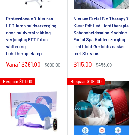
Professionele 7-kleuren
Nieuwe Facial Bio Therapy 7
LED-lamp huidverzorging
Kleur Pdt Led Lichttherapie
acne huidverstrakking
Schoonheidssalon Machine
verjonging PDT foton
Facial Spa Huidverzorging
whitening
Led Licht Gezichtsmasker
lichttherapielamp
met Streams
Verkoopprijs
Verkoopprijs
Vanaf
$391.00
$115.00
Normale
Normale
$800.00
$456.00
prijs
prijs
Bespaar
$111.00
Bespaar
$104.00