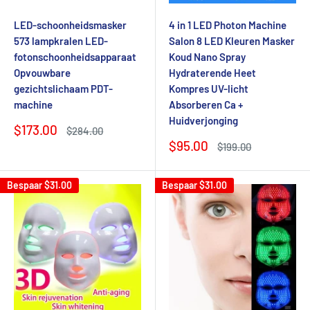
LED-schoonheidsmasker
4 in 1 LED Photon Machine
573 lampkralen LED-
Salon 8 LED Kleuren Masker
fotonschoonheidsapparaat
Koud Nano Spray
Opvouwbare
Hydraterende Heet
gezichtslichaam PDT-
Kompres UV-licht
machine
Absorberen Ca +
Huidverjonging
Verkoopprijs
$173.00
Normale
$284.00
prijs
Verkoopprijs
$95.00
Normale
$199.00
prijs
Bespaar
$31.00
Bespaar
$31.00