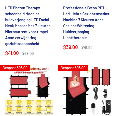
LED Photon Therapy
Professionele Foton PDT
schoonheid Machine
Led Lichte Gezichtsmasker
huidverjonging LED Facial
Machine 7 Kleuren Acne
Neck Masker Met 7 kleuren
Gezicht Whitening
Microcurrent voor rimpel
Huidverjonging
Acne verwijdering
Lichttherapie
gezichtsschoonheid
Verkoopprijs
$39.00
Normale
$79.90
prijs
Verkoopprijs
$41.00
Normale
$68.00
prijs
Bespaar
$95.00
Bespaar
$95.00