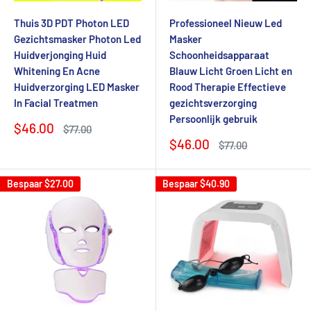
Thuis 3D PDT Photon LED
Professioneel Nieuw Led
Gezichtsmasker Photon Led
Masker
Huidverjonging Huid
Schoonheidsapparaat
Whitening En Acne
Blauw Licht Groen Licht en
Huidverzorging LED Masker
Rood Therapie Effectieve
In Facial Treatmen
gezichtsverzorging
Persoonlijk gebruik
Verkoopprijs
$46.00
Normale
$77.00
prijs
Verkoopprijs
$46.00
Normale
$77.00
prijs
Bespaar
$27.00
Bespaar
$40.90