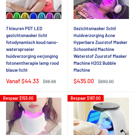
7 kleuren PDT LED
Gezichtsmasker Schil
gezichtsmasker licht
Huidverzorging Acne
fotodynamisch koud nano-
Hyperbare Zuurstof Masker
watersproeier
Schoonheid Machine
huidverzorging verjonging
Waterstof Zuurstof Masker
fotonentherapie lamp rood
Machine H2O2 Bubble
blauw licht
Machine
Verkoopprijs
Verkoopprijs
Vanaf
$44.33
$435.00
Normale
Normale
$98.66
$890.00
prijs
prijs
Bespaar
$153.00
Bespaar
$187.00