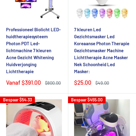
Professioneel Biolicht LED-
7 kleuren Led
huidtherapiesysteem
Gezichtsmasker Led
Photon PDT Led-
Koreaanse Photon Therapie
lichtmachine 7 kleuren
Gezichtsmasker Machine
Acne Gezicht Whitening
Lichttherapie Acne Masker
Huidverjonging
Nek Schoonheid Led
Lichttherapie
Masker:
Verkoopprijs
Verkoopprijs
Vanaf
$391.00
$25.00
Normale
Normale
$800.00
$49.00
prijs
prijs
Bespaar
$54.33
Bespaar
$455.00