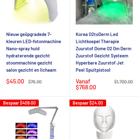
Nieuw geüpgradede 7-
Korea O2toDerm Led
kleuren LED-fotonmachine
Lichtkoepel Therapie
Nano-spray huid
Zuurstof Dome O2 Om Derm
hydraterende gezicht
Zuurstof Gezicht Systeem
stoommachine gezicht
Hyperbare Zuurstof Jet
salon gezicht en lichaam
Peel Spuitpistool
Verkoopprijs
Verkoopprijs
$45.00
Vanaf
Normale
Normale
$76.00
$1,700.00
prijs
prijs
$768.00
Bespaar
$409.00
Bespaar
$24.00