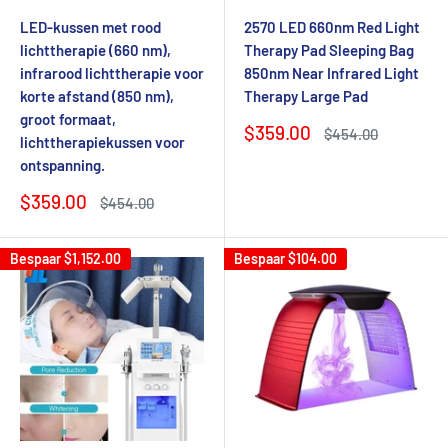
LED-kussen met rood
2570 LED 660nm Red Light
lichttherapie (660 nm),
Therapy Pad Sleeping Bag
infrarood lichttherapie voor
850nm Near Infrared Light
korte afstand (850 nm),
Therapy Large Pad
groot formaat,
Verkoopprijs
$359.00
Normale
$454.00
lichttherapiekussen voor
prijs
ontspanning.
Verkoopprijs
$359.00
Normale
$454.00
prijs
Bespaar
$1,152.00
Bespaar
$104.00