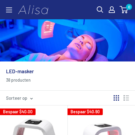
Skip
0
ALISA
to
content
LED-masker
38 producten
Sorteer op
Bespaar
$40.00
Bespaar
$40.90