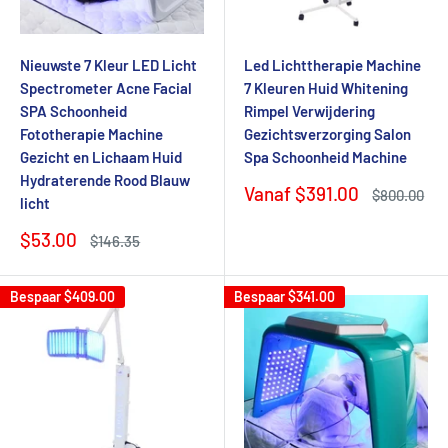
Nieuwste 7 Kleur LED Licht
Led Lichttherapie Machine
Spectrometer Acne Facial
7 Kleuren Huid Whitening
SPA Schoonheid
Rimpel Verwijdering
Fototherapie Machine
Gezichtsverzorging Salon
Gezicht en Lichaam Huid
Spa Schoonheid Machine
Hydraterende Rood Blauw
Verkoopprijs
Vanaf
$391.00
Normale
$800.00
licht
prijs
Verkoopprijs
$53.00
Normale
$146.35
prijs
Bespaar
$409.00
Bespaar
$341.00