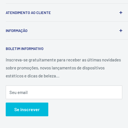
Pesquisar
ATENDIMENTO AO CLIENTE
Denunciar violação
Sobre nós
INFORMAÇÃO
Contactar-nos
União Ocidental
Política de reembolso
BOLETIM INFORMATIVO
MoneyGram
Política de envio
Seguir a sua encomenda
Política de privacidade
Inscreva-se gratuitamente para receber as últimas novidades
sobre promoções, novos lançamentos de dispositivos
Termos do serviço
estéticos e dicas de beleza…
Seu email
Se inscrever