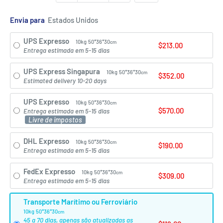
Envia para
UPS Expresso
10kg
50*36*30
cm
$213.00
Entrega estimada em 5-15 dias
UPS Express Singapura
10kg
50*36*30
cm
$352.00
Estimated delivery 10-20 days
UPS Expresso
10kg
50*36*30
cm
$570.00
Entrega estimada em 5-15 dias
Livre de impostos
DHL Expresso
10kg
50*36*30
cm
$190.00
Entrega estimada em 5-15 dias
FedEx Expresso
10kg
50*36*30
cm
$309.00
Entrega estimada em 5-15 dias
Transporte Marítimo ou Ferroviário
10kg
50*36*30
cm
45 a 70 dias, apenas são atualizadas as