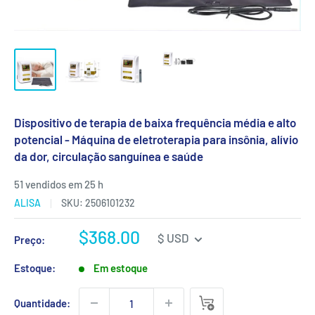
Dispositivo de terapia de baixa frequência média e alto
potencial - Máquina de eletroterapia para insônia, alívio
da dor, circulação sanguínea e saúde
51 vendidos em 25 h
ALISA
SKU:
2506101232
Sale
$368.00
$ USD
Preço:
price
Estoque:
Em estoque
Quantidade: