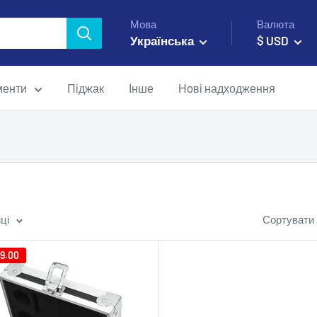
Мова
Валюта
Українська
$ USD
менти
Піджак
Інше
Нові надходження
ці
Сортувати 
9.00