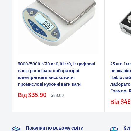
3000/5000 г/30 кг 0,01 г/0,1 г цифрові
23 шт. 1 м
електронні ваги лабораторні
нержавіюч
ювелірні ваги високоточні
Набір лаб
промислові кухонні ваги ваги
лаборато
Грамом. К
Ціна
Від
$35.90
Звичайна
$56.00
продажу
ціна
Ціна
Від
$48
продаж
Покупки по всьому світу
Куп