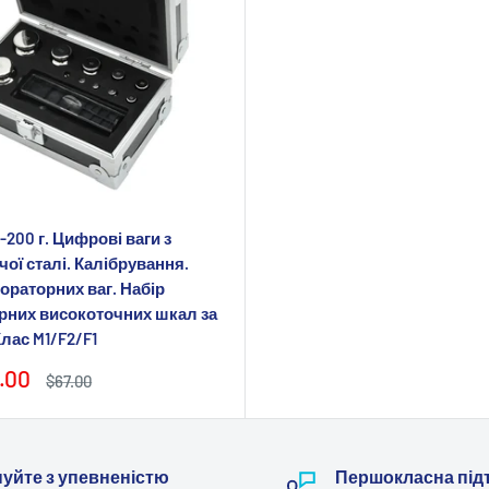
г-200 г. Цифрові ваги з
ої сталі. Калібрування.
ораторних ваг. Набір
рних високоточних шкал за
лас M1/F2/F1
.00
Звичайна
$67.00
у
ціна
уйте з упевненістю
Першокласна під