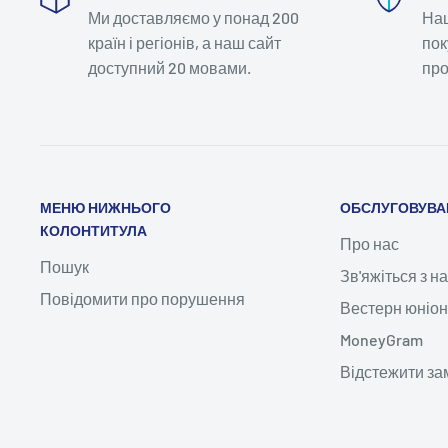
Ми доставляємо у понад 200
Наш
країн і регіонів, а наш сайт
пок
доступний 20 мовами.
про
МЕНЮ НИЖНЬОГО
ОБСЛУГОВУВАН
КОЛОНТИТУЛА
Про нас
Пошук
Зв'яжіться з н
Повідомити про порушення
Вестерн юніон
MoneyGram
Відстежити з