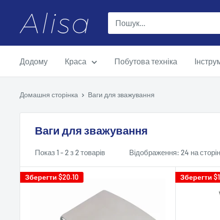
Перейти
ALISA
до
контенту
Додому
Краса
Побутова техніка
Інстру
Домашня сторінка
Ваги для зважування
Ваги для зважування
Показ 1 - 2 з 2 товарів
Відображення: 24 на сторін
Зберегти
$20.10
Зберегти
$1