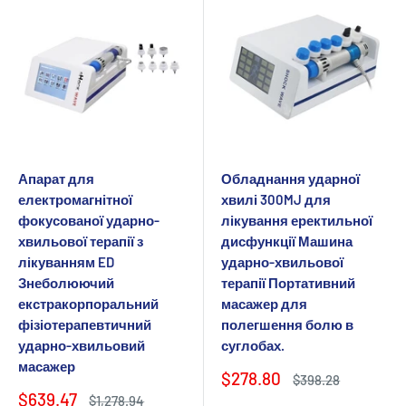
Апарат для
Обладнання ударної
електромагнітної
хвилі 300MJ для
фокусованої ударно-
лікування еректильної
хвильової терапії з
дисфункції Машина
лікуванням ED
ударно-хвильової
Знеболюючий
терапії Портативний
екстракорпоральний
масажер для
фізіотерапевтичний
полегшення болю в
ударно-хвильовий
суглобах.
масажер
Ціна
$278.80
Звичайна
$398.28
продажу
ціна
Ціна
$639.47
Звичайна
$1,278.94