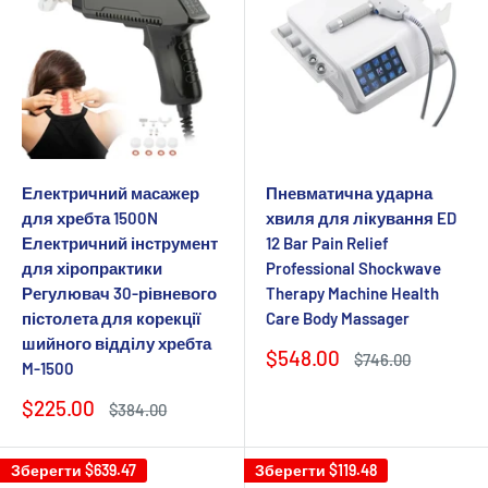
Електричний масажер
Пневматична ударна
для хребта 1500N
хвиля для лікування ED
Електричний інструмент
12 Bar Pain Relief
для хіропрактики
Professional Shockwave
Регулювач 30-рівневого
Therapy Machine Health
пістолета для корекції
Care Body Massager
шийного відділу хребта
Ціна
$548.00
Звичайна
$746.00
M-1500
продажу
ціна
Ціна
$225.00
Звичайна
$384.00
продажу
ціна
Зберегти
$639.47
Зберегти
$119.48