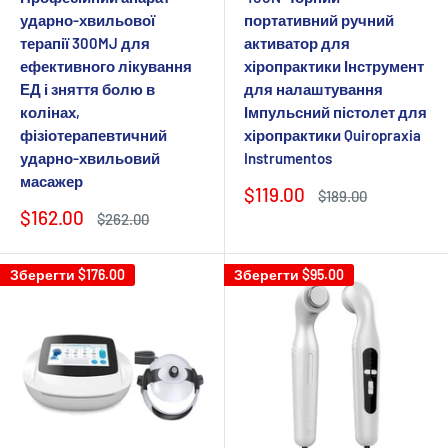
ударно-хвильової
портативний ручний
терапії 300MJ для
активатор для
ефективного лікування
хіропрактики Інструмент
ЕД і зняття болю в
для налаштування
колінах,
Імпульсний пістолет для
фізіотерапевтичний
хіропрактики Quiropraxia
ударно-хвильовий
Instrumentos
масажер
Ціна
$119.00
Звичайна
$189.00
продажу
ціна
Ціна
$162.00
Звичайна
$262.00
продажу
ціна
Зберегти
$176.00
Зберегти
$95.00