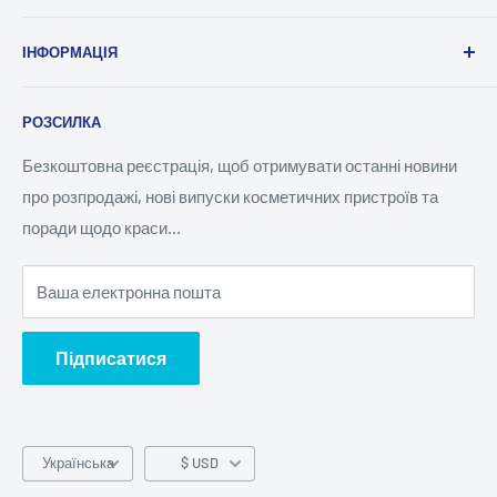
Про нас
ІНФОРМАЦІЯ
Зв'яжіться з нами
Вестерн юніон
Політика повернення коштів
РОЗСИЛКА
MoneyGram
Політика доставки
Відстежити замовлення
Політика конфіденційності
Безкоштовна реєстрація, щоб отримувати останні новини
про розпродажі, нові випуски косметичних пристроїв та
Умови надання послуг
поради щодо краси…
Ваша електронна пошта
Підписатися
Мова
Українська
$ USD