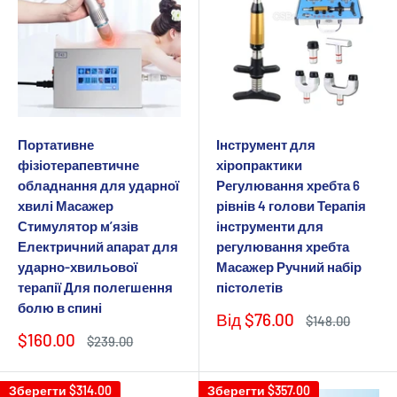
Портативне
Інструмент для
фізіотерапевтичне
хіропрактики
обладнання для ударної
Регулювання хребта 6
хвилі Масажер
рівнів 4 голови Терапія
Стимулятор м’язів
інструменти для
Електричний апарат для
регулювання хребта
ударно-хвильової
Масажер Ручний набір
терапії Для полегшення
пістолетів
болю в спині
Ціна
Від
$76.00
Звичайна
$148.00
продажу
ціна
Ціна
$160.00
Звичайна
$239.00
продажу
ціна
Зберегти
$314.00
Зберегти
$357.00