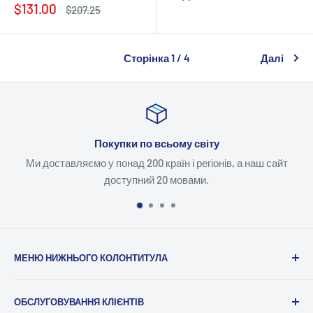
продажу
ціна
Ціна
$131.00
Звичайна
$207.25
продажу
ціна
Сторінка 1 / 4
Далі
Покупки по всьому світу
Ми доставляємо у понад 200 країн і регіонів, а наш сайт
доступний 20 мовами.
МЕНЮ НИЖНЬОГО КОЛОНТИТУЛА
Пошук
ОБСЛУГОВУВАННЯ КЛІЄНТІВ
Повідомити про порушення