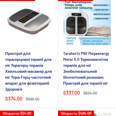
Пристрої для
Terahertz P90 Megaenergy
терагерцової терапії для
Meter 5.0 Термомагнітна
ніг Терагерц-терапія
терапія для ніг
Хвильовий масажер для
Знеболювальний
ніг Тера-Герц-частотний
біологічний резонанс
апарат для фізіотерапії
Пристрій для терапії ніг
Здоров'я
Ціна
$337.00
Звичайна
$694.00
продажу
ціна
Ціна
$374.00
Звичайна
$688.00
продажу
ціна
Зберегти
$54.00
Зберегти
$464.00