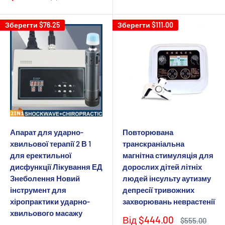
продажу
ціна
Зберегти
$76.25
Зберегти
$111.00
Апарат для ударно-
Повторювана
хвильової терапії 2 В 1
транскраніальна
для еректильної
магнітна стимуляція для
дисфункції Лікування ЕД
дорослих дітей літніх
Знеболення Новий
людей інсульту аутизму
інструмент для
депресії тривожних
хіропрактики ударно-
захворювань неврастенії
хвильового масажу
Ціна
Від
$444.00
Звичайна
$555.00