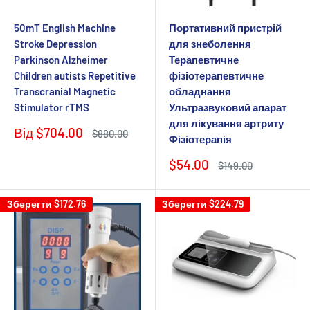
50mT English Machine
Портативний пристрій
Stroke Depression
для знеболення
Parkinson Alzheimer
Терапевтичне
Children autists Repetitive
фізіотерапевтичне
Transcranial Magnetic
обладнання
Stimulator rTMS
Ультразвуковий апарат
для лікування артриту
Ціна
Від
$704.00
Звичайна
$880.00
Фізіотерапія
продажу
ціна
Ціна
$54.00
Звичайна
$149.00
продажу
ціна
Зберегти
$172.76
Зберегти
$224.79