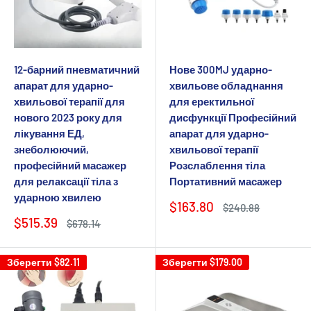
12-барний пневматичний
Нове 300MJ ударно-
апарат для ударно-
хвильове обладнання
хвильової терапії для
для еректильної
нового 2023 року для
дисфункції Професійний
лікування ЕД,
апарат для ударно-
знеболюючий,
хвильової терапії
професійний масажер
Розслаблення тіла
для релаксації тіла з
Портативний масажер
ударною хвилею
Ціна
$163.80
Звичайна
$240.88
продажу
ціна
Ціна
$515.39
Звичайна
$678.14
продажу
ціна
Зберегти
$82.11
Зберегти
$179.00