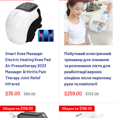
Smart Knee Massager
Побутовий електричний
Electric Heating Knee Pad
тренажер для згинання
Air Pressotherapy 2023
та розгинання ліктя для
Massager Arthritis Pain
реабілітації верхніх
Therapy Joint Relief
кінцівок після перелому
Infrared
руки та геміплегії
Ціна
Ціна
$35.00
$259.00
Звичайна
Звичайна
$89.00
$723.00
продажу
ціна
продажу
ціна
Зберегти
$159.00
Зберегти
$198.00