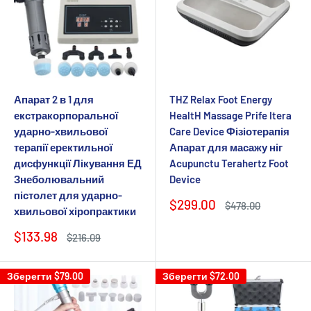
Апарат 2 в 1 для
THZ Relax Foot Energy
екстракорпоральної
HealtH Massage Prife Itera
ударно-хвильової
Care Device Фізіотерапія
терапії еректильної
Апарат для масажу ніг
дисфункції Лікування ЕД
Acupunctu Terahertz Foot
Знеболювальний
Device
пістолет для ударно-
Ціна
$299.00
Звичайна
$478.00
хвильової хіропрактики
продажу
ціна
Ціна
$133.98
Звичайна
$216.09
продажу
ціна
Зберегти
$79.00
Зберегти
$72.00