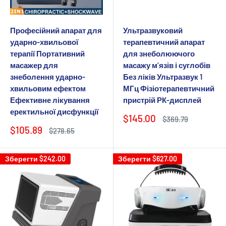
Професійний апарат для
Ультразвуковий
ударно-хвильової
терапевтичний апарат
терапії Портативний
для знеболюючого
масажер для
масажу м’язів і суглобів
знеболення ударно-
Без ліків Ультразвук 1
хвильовим ефектом
МГц Фізіотерапевтичний
Ефективне лікування
пристрій РК-дисплей
еректильної дисфункції
Ціна
$145.00
Звичайна
$369.79
продажу
ціна
Ціна
$105.89
Звичайна
$278.65
продажу
ціна
Зберегти
$242.00
Зберегти
$627.00