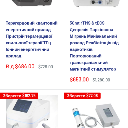
Терагерцовий квантовий
30mt rTMS & tDCS
енергетичний прилад
Депресія Паркінсона
Пристрій терагерцевої
Мігрень Маніакальний
хвильової терапії ТГц
розлад Реабілітація від
Іонний енергетичний
наркотиків
прилад
Повторюваний
транскраніальний
Ціна
Від
$484.00
Звичайна
$726.00
магнітний стимулятор
продажу
ціна
Ціна
$653.00
Звичайна
$1,280.00
продажу
ціна
Зберегти
$162.75
Зберегти
$77.08